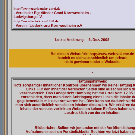
http://www.egerlaender-gmoi.de
- Verein der Egerländer Gmoi Kornwestheim -
Ludwigsburg e.V.
http://www.liederkranz1858.de
- Verein - Liederkranz Kornwestheim e.V
Letzte Änderung:
6. Dez. 2008
Bei diesen Webauftritt http;//www.web-volume.de
handelt es sich ausschleslich um private
nicht gewinnorientierte Webseite
.
Haftungshinweis:
Trotz sorgfältiger inhaltlicher Kontrolle übernehmen wir keine Haftung fü
Links. Für den Inhalt der verlinkten Seiten sind ausschließlich 
verantwortlich. Das Landgericht Hamburg hat mit Urteil vom 12.05.
entschieden, dass man durch Anbringung eines Links die Inhalte de
gegebenenfalls mit zu verantworten hat. Dies kann nur dadurch verh
man sich ausdrücklich von diesen Inhalten distanziert. Wir erklären da
Inhalte der von uns verlinkten Webseiten keinen Einfluss haben un
ausdrücklich von deren Inhalten.
Bildberichte: Sollten wir jemanden mit der Veröffentlichung
Aufnahmen in seinen Persönlichkeits-Rechten verletzt haben, so