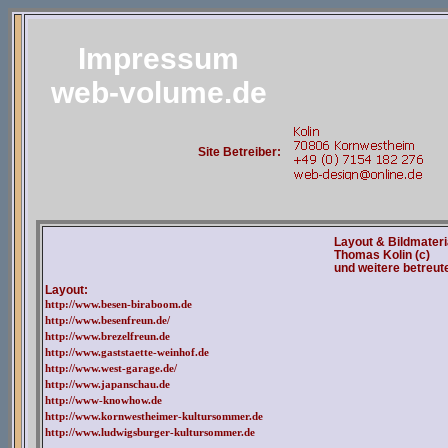
Impressum
web-volume.de
Site Betreiber
:
Layout & Bildmateri
Thomas Kolin (c)
und weitere betreut
Layout:
http://www.besen-biraboom.de
http://www.besenfreun.de/
http://www.brezelfreun.de
http://www.gaststaette-weinhof.de
http://www.west-garage.de/
http://www.japanschau.de
http://www-knowhow.de
http://www.kornwestheimer-kultursommer.de
http://www.ludwigsburger-kultursommer.de